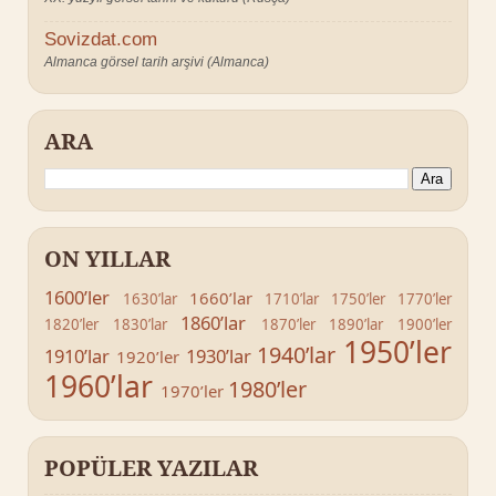
Sovizdat.com
Almanca görsel tarih arşivi (Almanca)
ARA
ON YILLAR
1600’ler
1660’lar
1630’lar
1710’lar
1750’ler
1770’ler
1860’lar
1820’ler
1830’lar
1870’ler
1890’lar
1900’ler
1950’ler
1940’lar
1910’lar
1930’lar
1920’ler
1960’lar
1980’ler
1970’ler
POPÜLER YAZILAR