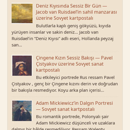
Deniz Kıyısında Sessiz Bir Gün —
Jacob van Ruisdael’in sahil manzarası
üzerine Sovyet kartpostalı
Bulutlarla kaplı geniş gökyüzü, kıyıda
yürüyen insanlar ve sakin deniz… Jacob van
Ruisdael’in “Deniz Kıyısı” adlı eseri, Hollanda peyzaj
san...
Çingene Kızın Sessiz Bakışı — Pavel
Çistyakov üzerine Sovyet sanat
kartpostalı
Bu etkileyici portrede Rus ressam Pavel
Çistyakov , genç bir Çingene kızını derin ve doğrudan
bir bakışla resmediyor. Koyu arka plan içerisi...
Adam Mickiewicz’in Dalgın Portresi
— Sovyet sanat kartpostalı
Bu romantik portrede, Polonyalı şair
Adam Mickiewicz düşünceli ve uzaklara
dalmış bir hâlde resmediliyor. Ressam Walenty