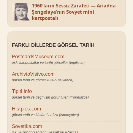
1960’ların Sessiz Zarafeti — Ariadna
Şengelaya’nın Sovyet mini
kartpostalı
FARKLI DILLERDE GÖRSEL TARIH
PostcardsMuseum.com
eski kartpostallar ve tarihî görseller (İngilizce)
ArchivioVisivo.com
görsel tarih ve görsel kültür (İtalyanca)
Tipiti.info
görsel tarih ve geçmişin görüntüleri (Portekizce)
Histpics.com
görsel tarih ve kültürel hafıza (İspanyolca)
Sovetika.com
XX. yüzyıl görsel tarihi ve kültürü (Rusça)