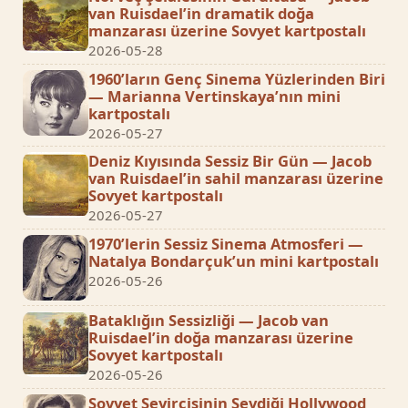
van Ruisdael’in dramatik doğa
manzarası üzerine Sovyet kartpostalı
2026-05-28
1960’ların Genç Sinema Yüzlerinden Biri
— Marianna Vertinskaya’nın mini
kartpostalı
2026-05-27
Deniz Kıyısında Sessiz Bir Gün — Jacob
van Ruisdael’in sahil manzarası üzerine
Sovyet kartpostalı
2026-05-27
1970’lerin Sessiz Sinema Atmosferi —
Natalya Bondarçuk’un mini kartpostalı
2026-05-26
Bataklığın Sessizliği — Jacob van
Ruisdael’in doğa manzarası üzerine
Sovyet kartpostalı
2026-05-26
Sovyet Seyircisinin Sevdiği Hollywood