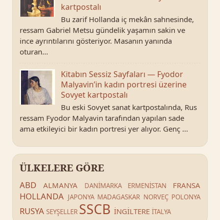
kartpostalı
Bu zarif Hollanda iç mekân sahnesinde,
ressam Gabriel Metsu gündelik yaşamın sakin ve
ince ayrıntılarını gösteriyor. Masanın yanında
oturan...
Kitabın Sessiz Sayfaları — Fyodor
Malyavin’in kadın portresi üzerine
Sovyet kartpostalı
Bu eski Sovyet sanat kartpostalında, Rus
ressam Fyodor Malyavin tarafından yapılan sade
ama etkileyici bir kadın portresi yer alıyor. Genç ...
ÜLKELERE GÖRE
ABD
ALMANYA
FRANSA
DANİMARKA
ERMENİSTAN
HOLLANDA
JAPONYA
MADAGASKAR
NORVEÇ
POLONYA
SSCB
RUSYA
İNGİLTERE
SEYŞELLER
İTALYA