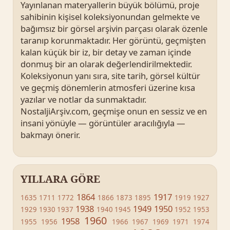
Yayınlanan materyallerin büyük bölümü, proje
sahibinin kişisel koleksiyonundan gelmekte ve
bağımsız bir görsel arşivin parçası olarak özenle
taranıp korunmaktadır. Her görüntü, geçmişten
kalan küçük bir iz, bir detay ve zaman içinde
donmuş bir an olarak değerlendirilmektedir.
Koleksiyonun yanı sıra, site tarih, görsel kültür
ve geçmiş dönemlerin atmosferi üzerine kısa
yazılar ve notlar da sunmaktadır.
NostaljiArşiv.com, geçmişe onun en sessiz ve en
insani yönüyle — görüntüler aracılığıyla —
bakmayı önerir.
YILLARA GÖRE
1864
1917
1635
1711
1772
1866
1873
1895
1919
1927
1938
1949
1950
1929
1930
1937
1940
1945
1952
1953
1960
1958
1955
1956
1966
1967
1969
1971
1974