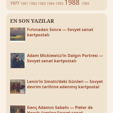
1988
1977
1981
1982
1983
1984
1985
1989
EN SON YAZILAR
Fırtınadan Sonra — Sovyet sanat
kartpostalı
Adam Mickiewicz’in Dalgın Portresi —
Sovyet sanat kartpostalı
Lenin’in Smolni’deki Günleri — Sovyet
devrim tarihine adanmış kartpostal
Genç Adamın Sabahı — Pieter de
Hooch üzerine Sovyet sanat