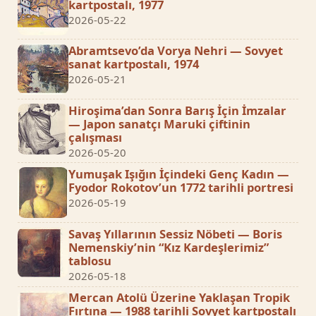
kartpostalı, 1977
2026-05-22
Abramtsevo’da Vorya Nehri — Sovyet
sanat kartpostalı, 1974
2026-05-21
Hiroşima’dan Sonra Barış İçin İmzalar
— Japon sanatçı Maruki çiftinin
çalışması
2026-05-20
Yumuşak Işığın İçindeki Genç Kadın —
Fyodor Rokotov’un 1772 tarihli portresi
2026-05-19
Savaş Yıllarının Sessiz Nöbeti — Boris
Nemenskiy’nin “Kız Kardeşlerimiz”
tablosu
2026-05-18
Mercan Atolü Üzerine Yaklaşan Tropik
Fırtına — 1988 tarihli Sovyet kartpostalı