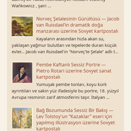
Wańkowicz , şairi ...
Norveç Şelalesinin Gürültüsü — Jacob
van Ruisdael’in dramatik doğa
manzarası üzerine Sovyet kartpostalı
Kayaların arasından hızla akan su,
yaklaşan yağmur bulutları ve tepelerde duran küçük
evler… Jacob van Ruisdael’in “Norveç’te Şelale” adlı t...
Pembe Kaftanlı Sessiz Portre —
Pietro Rotari üzerine Sovyet sanat
kartpostalı
Yumuşak pembe tonları, koyu kürk
ayrıntıları ve sakin yüz ifadesiyle bu portre, 18. yüzyıl
Avrupa resminin zarif atmosferini taşır. İtalyan ...
Bağ Bozumunda Sessiz Bir Bakış —
Lev Tolstoy’un “Kazaklar” eseri için
yapılmış illüstrasyon üzerine Sovyet
kartpostalı