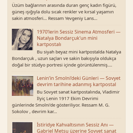
Üzüm bağlarının arasında duran genç kadın figürü,
güneş ışığıyla dolu sıcak renkler ve kırsal yaşamın
sakin atmosferi… Ressam Yevgeniy Lans...
1970’lerin Sessiz Sinema Atmosferi —
Natalya Bondarçuk’un mini
kartpostalı
Bu siyah beyaz mini kartpostalda Natalya
Bondarçuk , uzun saçları ve sakin bakışıyla oldukça
doğal bir stüdyo portresi içinde görüntülenmiş....
Lenin’in Smolni’deki Günleri — Sovyet
devrim tarihine adanmış kartpostal
Bu Sovyet sanat kartpostalında, Vladimir
İlyiç Lenin 1917 Ekim Devrimi
günlerinde Smolni’de gösteriliyor. Ressam M. G.
Sokolov , devrim kar...
İstiridye Kahvaltısının Sessiz Anı —
Gabriel Metsu üzerine Sovyet sanat