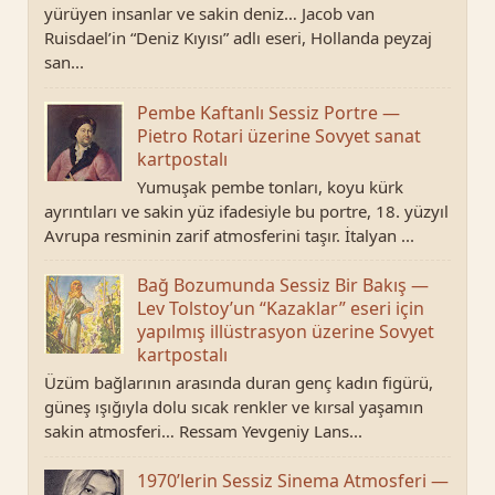
yürüyen insanlar ve sakin deniz… Jacob van
Ruisdael’in “Deniz Kıyısı” adlı eseri, Hollanda peyzaj
san...
Pembe Kaftanlı Sessiz Portre —
Pietro Rotari üzerine Sovyet sanat
kartpostalı
Yumuşak pembe tonları, koyu kürk
ayrıntıları ve sakin yüz ifadesiyle bu portre, 18. yüzyıl
Avrupa resminin zarif atmosferini taşır. İtalyan ...
Bağ Bozumunda Sessiz Bir Bakış —
Lev Tolstoy’un “Kazaklar” eseri için
yapılmış illüstrasyon üzerine Sovyet
kartpostalı
Üzüm bağlarının arasında duran genç kadın figürü,
güneş ışığıyla dolu sıcak renkler ve kırsal yaşamın
sakin atmosferi… Ressam Yevgeniy Lans...
1970’lerin Sessiz Sinema Atmosferi —