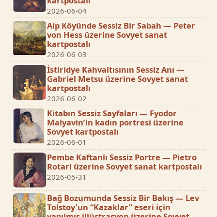
kartpostalı
2026-06-04
Alp Köyünde Sessiz Bir Sabah — Peter
von Hess üzerine Sovyet sanat
kartpostalı
2026-06-03
İstiridye Kahvaltısının Sessiz Anı —
Gabriel Metsu üzerine Sovyet sanat
kartpostalı
2026-06-02
Kitabın Sessiz Sayfaları — Fyodor
Malyavin’in kadın portresi üzerine
Sovyet kartpostalı
2026-06-01
Pembe Kaftanlı Sessiz Portre — Pietro
Rotari üzerine Sovyet sanat kartpostalı
2026-05-31
Bağ Bozumunda Sessiz Bir Bakış — Lev
Tolstoy’un “Kazaklar” eseri için
yapılmış illüstrasyon üzerine Sovyet