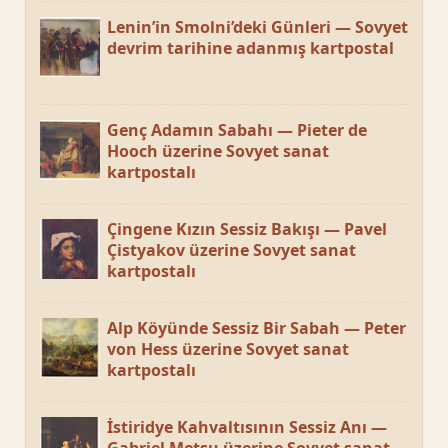
Lenin’in Smolni’deki Günleri — Sovyet
devrim tarihine adanmış kartpostal
Genç Adamın Sabahı — Pieter de
Hooch üzerine Sovyet sanat
kartpostalı
Çingene Kızın Sessiz Bakışı — Pavel
Çistyakov üzerine Sovyet sanat
kartpostalı
Alp Köyünde Sessiz Bir Sabah — Peter
von Hess üzerine Sovyet sanat
kartpostalı
İstiridye Kahvaltısının Sessiz Anı —
Gabriel Metsu üzerine Sovyet sanat