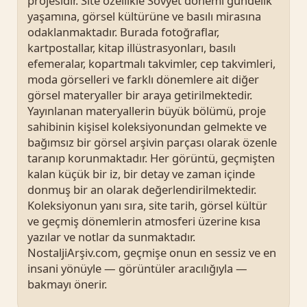
projesidir. Site özellikle Sovyet dönemi gündelik
yaşamına, görsel kültürüne ve basılı mirasına
odaklanmaktadır. Burada fotoğraflar,
kartpostallar, kitap illüstrasyonları, basılı
efemeralar, kopartmalı takvimler, cep takvimleri,
moda görselleri ve farklı dönemlere ait diğer
görsel materyaller bir araya getirilmektedir.
Yayınlanan materyallerin büyük bölümü, proje
sahibinin kişisel koleksiyonundan gelmekte ve
bağımsız bir görsel arşivin parçası olarak özenle
taranıp korunmaktadır. Her görüntü, geçmişten
kalan küçük bir iz, bir detay ve zaman içinde
donmuş bir an olarak değerlendirilmektedir.
Koleksiyonun yanı sıra, site tarih, görsel kültür
ve geçmiş dönemlerin atmosferi üzerine kısa
yazılar ve notlar da sunmaktadır.
NostaljiArşiv.com, geçmişe onun en sessiz ve en
insani yönüyle — görüntüler aracılığıyla —
bakmayı önerir.