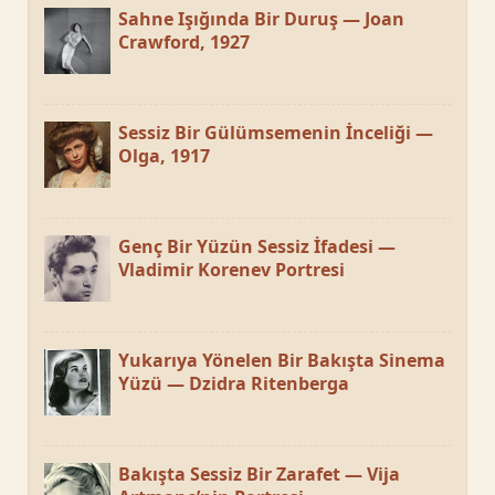
Sahne Işığında Bir Duruş — Joan
Crawford, 1927
Sessiz Bir Gülümsemenin İnceliği —
Olga, 1917
Genç Bir Yüzün Sessiz İfadesi —
Vladimir Korenev Portresi
Yukarıya Yönelen Bir Bakışta Sinema
Yüzü — Dzidra Ritenberga
Bakışta Sessiz Bir Zarafet — Vija