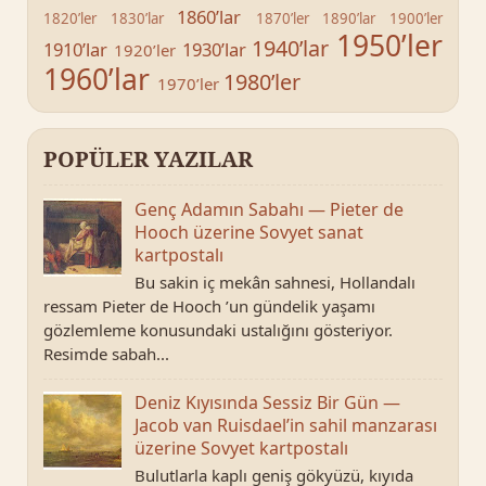
1860’lar
1820’ler
1830’lar
1870’ler
1890’lar
1900’ler
1950’ler
1940’lar
1910’lar
1930’lar
1920’ler
1960’lar
1980’ler
1970’ler
POPÜLER YAZILAR
Genç Adamın Sabahı — Pieter de
Hooch üzerine Sovyet sanat
kartpostalı
Bu sakin iç mekân sahnesi, Hollandalı
ressam Pieter de Hooch ’un gündelik yaşamı
gözlemleme konusundaki ustalığını gösteriyor.
Resimde sabah...
Deniz Kıyısında Sessiz Bir Gün —
Jacob van Ruisdael’in sahil manzarası
üzerine Sovyet kartpostalı
Bulutlarla kaplı geniş gökyüzü, kıyıda