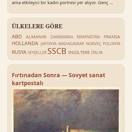
ama etkileyici bir kadın portresi yer alıyor. Genç ...
ÜLKELERE GÖRE
ABD
ALMANYA
FRANSA
DANİMARKA
ERMENİSTAN
HOLLANDA
JAPONYA
MADAGASKAR
NORVEÇ
POLONYA
SSCB
RUSYA
İNGİLTERE
SEYŞELLER
İTALYA
Fırtınadan Sonra — Sovyet sanat
kartpostalı