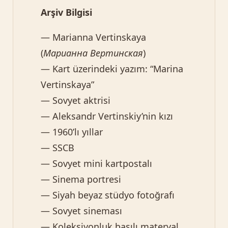
Arşiv Bilgisi
— Marianna Vertinskaya
(
Марианна Вертинская
)
— Kart üzerindeki yazım: “Marina
Vertinskaya”
— Sovyet aktrisi
— Aleksandr Vertinskiy’nin kızı
— 1960’lı yıllar
— SSCB
— Sovyet mini kartpostalı
— Sinema portresi
— Siyah beyaz stüdyo fotoğrafı
— Sovyet sineması
— Koleksiyonluk basılı materyal