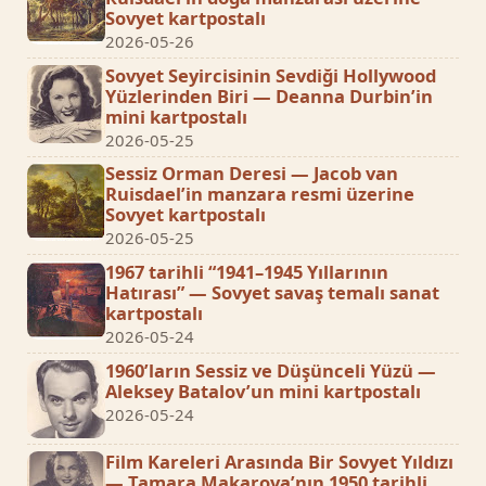
Sovyet kartpostalı
2026-05-26
Sovyet Seyircisinin Sevdiği Hollywood
Yüzlerinden Biri — Deanna Durbin’in
mini kartpostalı
2026-05-25
Sessiz Orman Deresi — Jacob van
Ruisdael’in manzara resmi üzerine
Sovyet kartpostalı
2026-05-25
1967 tarihli “1941–1945 Yıllarının
Hatırası” — Sovyet savaş temalı sanat
kartpostalı
2026-05-24
1960’ların Sessiz ve Düşünceli Yüzü —
Aleksey Batalov’un mini kartpostalı
2026-05-24
Film Kareleri Arasında Bir Sovyet Yıldızı
— Tamara Makarova’nın 1950 tarihli