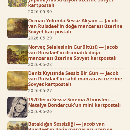
kartpostalı
2026-05-30
Orman Yolunda Sessiz Akşam — Jacob
van Ruisdael’in doğa manzarası üzerine
Sovyet kartpostalı
2026-05-29
Norveç Şelalesinin Gürültüsü — Jacob
van Ruisdael’in dramatik doğa
manzarası üzerine Sovyet kartpostalı
2026-05-28
Deniz Kıyısında Sessiz Bir Gün — Jacob
van Ruisdael’in sahil manzarası üzerine
Sovyet kartpostalı
2026-05-27
1970’lerin Sessiz Sinema Atmosferi —
Natalya Bondarçuk’un mini kartpostalı
2026-05-26
Bataklığın Sessizliği — Jacob van
Ruisdael’in doğa manzarası üzerine