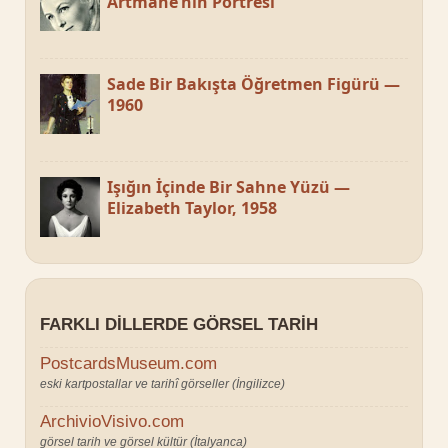
Artmane’nin Portresi
Sade Bir Bakışta Öğretmen Figürü —
1960
Işığın İçinde Bir Sahne Yüzü —
Elizabeth Taylor, 1958
FARKLI DILLERDE GÖRSEL TARIH
PostcardsMuseum.com
eski kartpostallar ve tarihî görseller (İngilizce)
ArchivioVisivo.com
görsel tarih ve görsel kültür (İtalyanca)