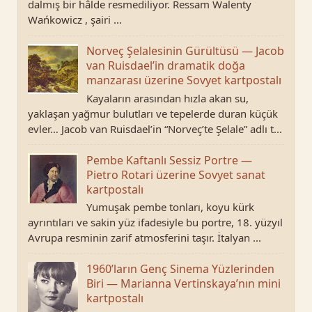
dalmış bir hâlde resmediliyor. Ressam Walenty
Wańkowicz , şairi ...
Norveç Şelalesinin Gürültüsü — Jacob
van Ruisdael’in dramatik doğa
manzarası üzerine Sovyet kartpostalı
Kayaların arasından hızla akan su,
yaklaşan yağmur bulutları ve tepelerde duran küçük
evler… Jacob van Ruisdael’in “Norveç’te Şelale” adlı t...
Pembe Kaftanlı Sessiz Portre —
Pietro Rotari üzerine Sovyet sanat
kartpostalı
Yumuşak pembe tonları, koyu kürk
ayrıntıları ve sakin yüz ifadesiyle bu portre, 18. yüzyıl
Avrupa resminin zarif atmosferini taşır. İtalyan ...
1960’ların Genç Sinema Yüzlerinden
Biri — Marianna Vertinskaya’nın mini
kartpostalı