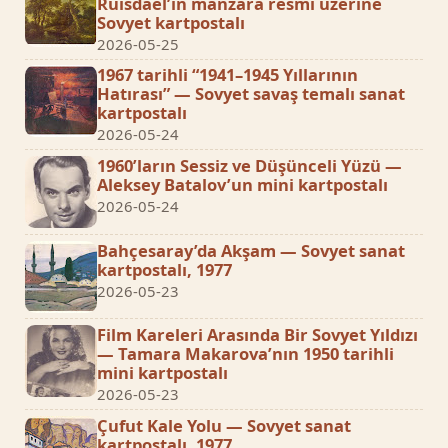
Ruisdael’in manzara resmi üzerine
Sovyet kartpostalı
2026-05-25
1967 tarihli “1941–1945 Yıllarının
Hatırası” — Sovyet savaş temalı sanat
kartpostalı
2026-05-24
1960’ların Sessiz ve Düşünceli Yüzü —
Aleksey Batalov’un mini kartpostalı
2026-05-24
Bahçesaray’da Akşam — Sovyet sanat
kartpostalı, 1977
2026-05-23
Film Kareleri Arasında Bir Sovyet Yıldızı
— Tamara Makarova’nın 1950 tarihli
mini kartpostalı
2026-05-23
Çufut Kale Yolu — Sovyet sanat
kartpostalı, 1977