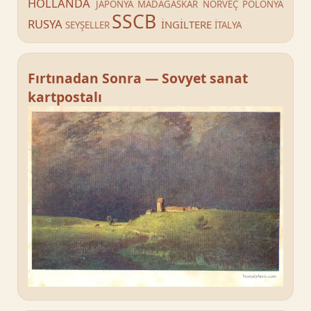
HOLLANDA
JAPONYA
MADAGASKAR
NORVEÇ
POLONYA
SSCB
RUSYA
İNGİLTERE
SEYŞELLER
İTALYA
Fırtınadan Sonra — Sovyet sanat
kartpostalı