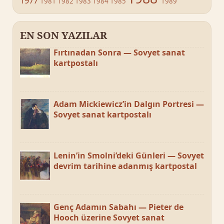
1977
1981
1982
1983
1984
1985
1989
EN SON YAZILAR
Fırtınadan Sonra — Sovyet sanat
kartpostalı
Adam Mickiewicz’in Dalgın Portresi —
Sovyet sanat kartpostalı
Lenin’in Smolni’deki Günleri — Sovyet
devrim tarihine adanmış kartpostal
Genç Adamın Sabahı — Pieter de
Hooch üzerine Sovyet sanat