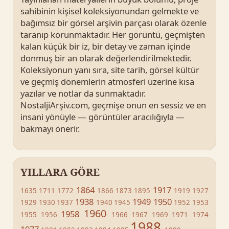
sahibinin kişisel koleksiyonundan gelmekte ve
bağımsız bir görsel arşivin parçası olarak özenle
taranıp korunmaktadır. Her görüntü, geçmişten
kalan küçük bir iz, bir detay ve zaman içinde
donmuş bir an olarak değerlendirilmektedir.
Koleksiyonun yanı sıra, site tarih, görsel kültür
ve geçmiş dönemlerin atmosferi üzerine kısa
yazılar ve notlar da sunmaktadır.
NostaljiArşiv.com, geçmişe onun en sessiz ve en
insani yönüyle — görüntüler aracılığıyla —
bakmayı önerir.
YILLARA GÖRE
1864
1917
1635
1711
1772
1866
1873
1895
1919
1927
1938
1949
1950
1929
1930
1937
1940
1945
1952
1953
1960
1958
1955
1956
1966
1967
1969
1971
1974
1988