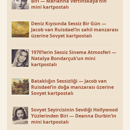
Biri — Marianna Vertinskaya’nın
mini kartpostalı
Deniz Kıyısında Sessiz Bir Gün —
Jacob van Ruisdael’in sahil manzarası
üzerine Sovyet kartpostalı
1970’lerin Sessiz Sinema Atmosferi —
Natalya Bondarçuk’un mini
kartpostalı
Bataklığın Sessizliği — Jacob van
Ruisdael’in doğa manzarası üzerine
Sovyet kartpostalı
Sovyet Seyircisinin Sevdiği Hollywood
Yüzlerinden Biri — Deanna Durbin’in
mini kartpostalı