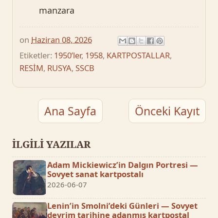
manzara
on
Haziran 08, 2026
Etiketler:
1950’ler
,
1958
,
KARTPOSTALLAR
,
RESİM
,
RUSYA
,
SSCB
Ana Sayfa
Önceki Kayıt
İLGİLİ YAZILAR
Adam Mickiewicz’in Dalgın Portresi —
Sovyet sanat kartpostalı
2026-06-07
Lenin’in Smolni’deki Günleri — Sovyet
devrim tarihine adanmış kartpostal