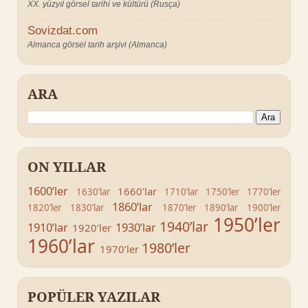
XX. yüzyıl görsel tarihi ve kültürü (Rusça)
Sovizdat.com
Almanca görsel tarih arşivi (Almanca)
ARA
ON YILLAR
1600’ler
1660’lar
1630’lar
1710’lar
1750’ler
1770’ler
1860’lar
1820’ler
1830’lar
1870’ler
1890’lar
1900’ler
1950’ler
1940’lar
1910’lar
1930’lar
1920’ler
1960’lar
1980’ler
1970’ler
POPÜLER YAZILAR