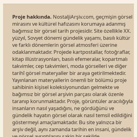
Proje hakkında.
NostaljiArşiv.com, geçmişin görsel
mirasını ve kültürel hafızasını korumaya adanmış
bağımsız bir görsel tarih projesidir. Site özellikle XX.
yüzyıl, Sovyet dönemi gündelik yaşamı, basılı kültür
ve farklı dönemlerin görsel atmosferi üzerine
odaklanmaktadır. Projede kartpostallar, fotoğraflar,
kitap illüstrasyonları, basılı efemeralar, kopartmalı
takvimler, cep takvimleri, moda görselleri ve diğer
tarihî görsel materyaller bir araya getirilmektedir.
Yayınlanan materyallerin önemli bir bölümü proje
sahibinin kişisel koleksiyonundan gelmekte ve
bağımsız bir görsel arşivin parçası olarak özenle
taranıp korunmaktadır. Proje, görüntüler aracılığıyla
insanların nasıl yaşadığını, ne gördüğünü ve
gündelik hayatın görsel olarak nasıl temsil edildiğini
göstermeyi amaçlamaktadır. Bu site yalnızca bir
arşiv değil, aynı zamanda tarihin en insani, gündelik
ve görsel ayrıntılarını sakin bir şekilde