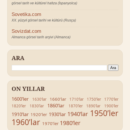
görsel tarih ve kültürel hafıza (İspanyolca)
Sovetika.com
XX. yüzyıl görsel tarihi ve kültürü (Rusça)
Sovizdat.com
Almanca görsel tarih arşivi (Almanca)
ARA
ON YILLAR
1600’ler
1660’lar
1630’lar
1710’lar
1750’ler
1770’ler
1860’lar
1820’ler
1830’lar
1870’ler
1890’lar
1900’ler
1950’ler
1940’lar
1910’lar
1930’lar
1920’ler
1960’lar
1980’ler
1970’ler