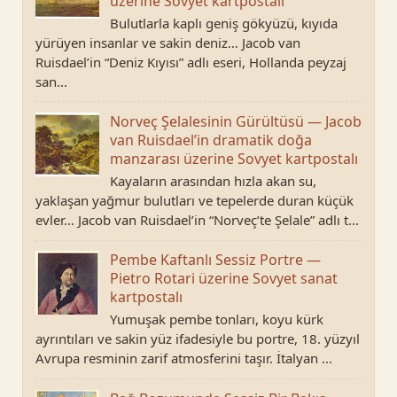
üzerine Sovyet kartpostalı
Bulutlarla kaplı geniş gökyüzü, kıyıda
yürüyen insanlar ve sakin deniz… Jacob van
Ruisdael’in “Deniz Kıyısı” adlı eseri, Hollanda peyzaj
san...
Norveç Şelalesinin Gürültüsü — Jacob
van Ruisdael’in dramatik doğa
manzarası üzerine Sovyet kartpostalı
Kayaların arasından hızla akan su,
yaklaşan yağmur bulutları ve tepelerde duran küçük
evler… Jacob van Ruisdael’in “Norveç’te Şelale” adlı t...
Pembe Kaftanlı Sessiz Portre —
Pietro Rotari üzerine Sovyet sanat
kartpostalı
Yumuşak pembe tonları, koyu kürk
ayrıntıları ve sakin yüz ifadesiyle bu portre, 18. yüzyıl
Avrupa resminin zarif atmosferini taşır. İtalyan ...