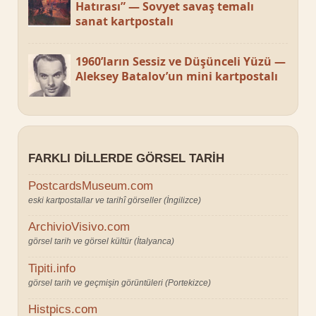
Hatırası” — Sovyet savaş temalı
sanat kartpostalı
1960’ların Sessiz ve Düşünceli Yüzü —
Aleksey Batalov’un mini kartpostalı
FARKLI DILLERDE GÖRSEL TARIH
PostcardsMuseum.com
eski kartpostallar ve tarihî görseller (İngilizce)
ArchivioVisivo.com
görsel tarih ve görsel kültür (İtalyanca)
Tipiti.info
görsel tarih ve geçmişin görüntüleri (Portekizce)
Histpics.com