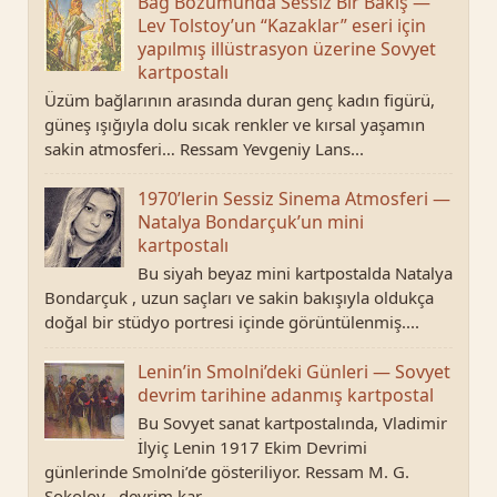
Bağ Bozumunda Sessiz Bir Bakış —
Lev Tolstoy’un “Kazaklar” eseri için
yapılmış illüstrasyon üzerine Sovyet
kartpostalı
Üzüm bağlarının arasında duran genç kadın figürü,
güneş ışığıyla dolu sıcak renkler ve kırsal yaşamın
sakin atmosferi… Ressam Yevgeniy Lans...
1970’lerin Sessiz Sinema Atmosferi —
Natalya Bondarçuk’un mini
kartpostalı
Bu siyah beyaz mini kartpostalda Natalya
Bondarçuk , uzun saçları ve sakin bakışıyla oldukça
doğal bir stüdyo portresi içinde görüntülenmiş....
Lenin’in Smolni’deki Günleri — Sovyet
devrim tarihine adanmış kartpostal
Bu Sovyet sanat kartpostalında, Vladimir
İlyiç Lenin 1917 Ekim Devrimi
günlerinde Smolni’de gösteriliyor. Ressam M. G.
Sokolov , devrim kar...