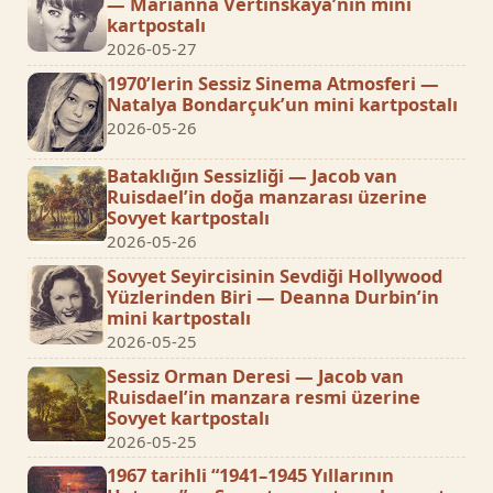
— Marianna Vertinskaya’nın mini
kartpostalı
2026-05-27
1970’lerin Sessiz Sinema Atmosferi —
Natalya Bondarçuk’un mini kartpostalı
2026-05-26
Bataklığın Sessizliği — Jacob van
Ruisdael’in doğa manzarası üzerine
Sovyet kartpostalı
2026-05-26
Sovyet Seyircisinin Sevdiği Hollywood
Yüzlerinden Biri — Deanna Durbin’in
mini kartpostalı
2026-05-25
Sessiz Orman Deresi — Jacob van
Ruisdael’in manzara resmi üzerine
Sovyet kartpostalı
2026-05-25
1967 tarihli “1941–1945 Yıllarının