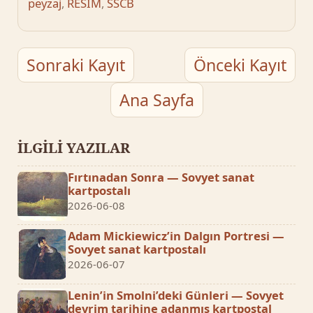
peyzaj
,
RESİM
,
SSCB
Sonraki Kayıt
Önceki Kayıt
Ana Sayfa
İLGİLİ YAZILAR
Fırtınadan Sonra — Sovyet sanat
kartpostalı
2026-06-08
Adam Mickiewicz’in Dalgın Portresi —
Sovyet sanat kartpostalı
2026-06-07
Lenin’in Smolni’deki Günleri — Sovyet
devrim tarihine adanmış kartpostal