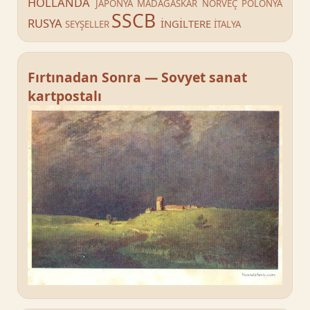
HOLLANDA
JAPONYA
MADAGASKAR
NORVEÇ
POLONYA
SSCB
RUSYA
İNGİLTERE
SEYŞELLER
İTALYA
Fırtınadan Sonra — Sovyet sanat
kartpostalı