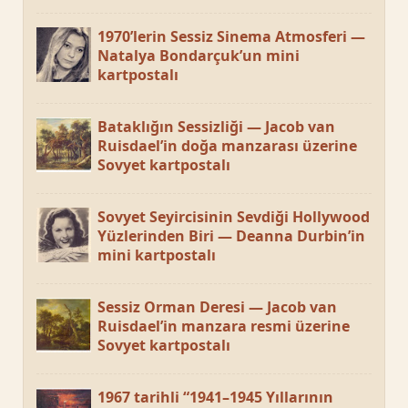
1970’lerin Sessiz Sinema Atmosferi —
Natalya Bondarçuk’un mini
kartpostalı
Bataklığın Sessizliği — Jacob van
Ruisdael’in doğa manzarası üzerine
Sovyet kartpostalı
Sovyet Seyircisinin Sevdiği Hollywood
Yüzlerinden Biri — Deanna Durbin’in
mini kartpostalı
Sessiz Orman Deresi — Jacob van
Ruisdael’in manzara resmi üzerine
Sovyet kartpostalı
1967 tarihli “1941–1945 Yıllarının