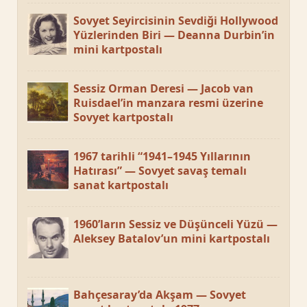
Sovyet Seyircisinin Sevdiği Hollywood
Yüzlerinden Biri — Deanna Durbin’in
mini kartpostalı
Sessiz Orman Deresi — Jacob van
Ruisdael’in manzara resmi üzerine
Sovyet kartpostalı
1967 tarihli “1941–1945 Yıllarının
Hatırası” — Sovyet savaş temalı
sanat kartpostalı
1960’ların Sessiz ve Düşünceli Yüzü —
Aleksey Batalov’un mini kartpostalı
Bahçesaray’da Akşam — Sovyet