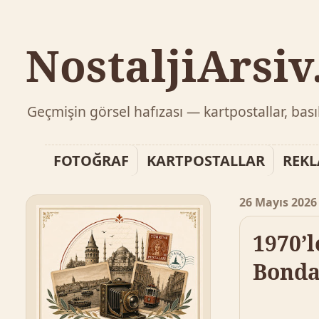
NostaljiArsi
Geçmişin görsel hafızası — kartpostallar, bas
FOTOĞRAF
KARTPOSTALLAR
REK
26 Mayıs 2026 
1970’
Bonda