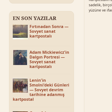
sadelik, birç
yüzüne ve ifad
EN SON YAZILAR
Fırtınadan Sonra —
Sovyet sanat
kartpostalı
Adam Mickiewicz’in
Dalgın Portresi —
Sovyet sanat
kartpostalı
Lenin’in
Smolni’deki Günleri
— Sovyet devrim
tarihine adanmış
kartpostal