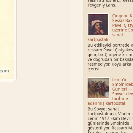
sakin atmosferi… Res
Yevgeniy Lans...
Çingene Kı
Sessiz Bak
Pavel Çist
üzerine So
sanat
kartpostalı
Bu etkileyici portrede 
ressam Pavel Çistyakov
genç bir Çingene kızını
ve doğrudan bir bakışl
resmediyor. Koyu arka 
içerisi...
Lenin’in
Smolni’dek
Günleri —
Sovyet de
tarihine
adanmış kartpostal
Bu Sovyet sanat
kartpostalında, Vladimir
Lenin 1917 Ekim Devri
günlerinde Smolni’de
gösteriliyor. Ressam M.
Sokolov , devrim kar...