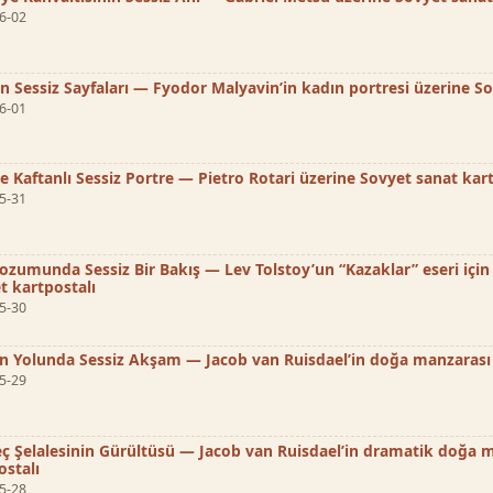
6-02
ın Sessiz Sayfaları — Fyodor Malyavin’in kadın portresi üzerine S
6-01
 Kaftanlı Sessiz Portre — Pietro Rotari üzerine Sovyet sanat kart
5-31
ozumunda Sessiz Bir Bakış — Lev Tolstoy’un “Kazaklar” eseri için 
t kartpostalı
5-30
 Yolunda Sessiz Akşam — Jacob van Ruisdael’in doğa manzarası 
5-29
ç Şelalesinin Gürültüsü — Jacob van Ruisdael’in dramatik doğa 
ostalı
5-28