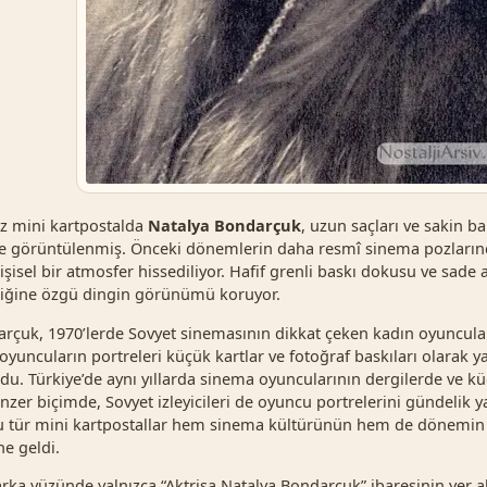
az mini kartpostalda
Natalya Bondarçuk
, uzun saçları ve sakin b
de görüntülenmiş. Önceki dönemlerin daha resmî sinema pozların
isel bir atmosfer hissediliyor. Hafif grenli baskı dokusu ve sade ar
etiğine özgü dingin görünümü koruyor.
rçuk, 1970’lerde Sovyet sinemasının dikkat çeken kadın oyuncular
uncuların portreleri küçük kartlar ve fotoğraf baskıları olarak 
u. Türkiye’de aynı yıllarda sinema oyuncularının dergilerde ve kü
zer biçimde, Sovyet izleyicileri de oyuncu portrelerini gündelik y
u tür mini kartpostallar hem sinema kültürünün hem de dönemin e
ne geldi.
arka yüzünde yalnızca “Aktrisa Natalya Bondarçuk” ibaresinin yer a