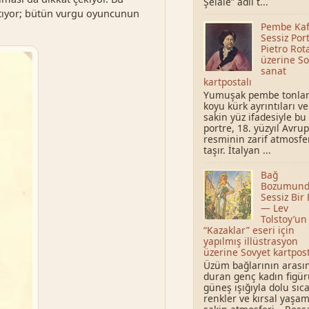
Şelale” adlı t...
ıtıyor; bütün vurgu oyuncunun
Pembe Kaf
Sessiz Por
Pietro Rota
üzerine So
sanat
kartpostalı
Yumuşak pembe tonlar
koyu kürk ayrıntıları ve
sakin yüz ifadesiyle bu
portre, 18. yüzyıl Avru
resminin zarif atmosfe
taşır. İtalyan ...
Bağ
Bozumund
Sessiz Bir 
— Lev
Tolstoy’un
“Kazaklar” eseri için
yapılmış illüstrasyon
üzerine Sovyet kartpost
Üzüm bağlarının arası
duran genç kadın figür
güneş ışığıyla dolu sıc
renkler ve kırsal yaşa