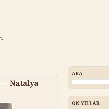
t.
ARA
 — Natalya
ON YILLAR