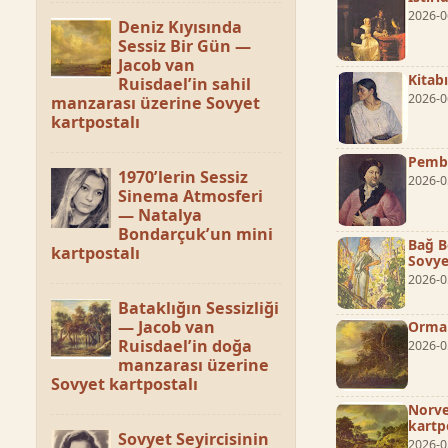
2026-0
Deniz Kıyısında
Sessiz Bir Gün —
Jacob van
Kitab
Ruisdael’in sahil
2026-0
manzarası üzerine Sovyet
kartpostalı
Pembe
1970’lerin Sessiz
2026-0
Sinema Atmosferi
— Natalya
Bondarçuk’un mini
Bağ B
kartpostalı
Sovye
2026-0
Bataklığın Sessizliği
— Jacob van
Orman
Ruisdael’in doğa
2026-0
manzarası üzerine
Sovyet kartpostalı
Norve
kartp
Sovyet Seyircisinin
2026-0