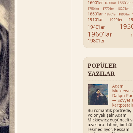
1600’ler
1660’lar
1630’lar
1750’ler
1770’ler
1820’ler
1860’lar
1870’ler
1890’lar
1910’lar
19
1920’ler
1950
1940’lar
1960’lar
1
1980’ler
POPÜLER
YAZILAR
Adam
Mickiewicz
Dalgın Por
— Sovyet 
kartpostalı
Bu romantik portrede,
Polonyalı şair Adam
Mickiewicz düşünceli v
uzaklara dalmış bir hâ
resmediliyor. Ressam