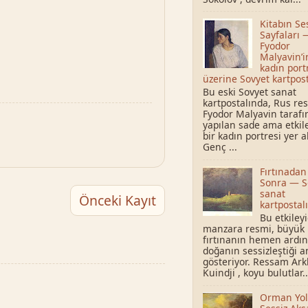
Kitabın Se
Sayfaları 
Fyodor
Malyavin’i
kadın port
üzerine Sovyet kartpost
Bu eski Sovyet sanat
kartpostalında, Rus r
Fyodor Malyavin taraf
yapılan sade ama etkile
bir kadın portresi yer al
Genç ...
Fırtınadan
Sonra — S
sanat
Önceki Kayıt
kartpostalı
Bu etkileyi
manzara resmi, büyük 
fırtınanın hemen ardı
doğanın sessizleştiği a
gösteriyor. Ressam Ark
Kuindji , koyu bulutlar..
Orman Yo