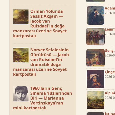
Adam 
Orman Yolunda
2026-0
Sessiz Akşam —
Jacob van
Ruisdael’in doğa
Lenin
manzarası üzerine Sovyet
2026-0
kartpostalı
Norveç Şelalesinin
Genç 
Gürültüsü — Jacob
2026-0
van Ruisdael’in
dramatik doğa
manzarası üzerine Sovyet
Çinge
kartpostalı
2026-0
1960’ların Genç
Sinema Yüzlerinden
Alp K
Biri — Marianna
2026-0
Vertinskaya’nın
mini kartpostalı
İstir