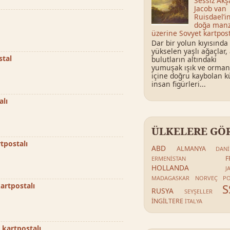
Sessiz Ak
Jacob van
Ruisdael’i
doğa manz
üzerine Sovyet kartpost
Dar bir yolun kıyısında
yükselen yaşlı ağaçlar, 
stal
bulutların altındaki
yumuşak ışık ve orman
içine doğru kaybolan 
insan figürleri...
alı
ÜLKELERE GÖ
tpostalı
ABD
ALMANYA
DAN
F
ERMENİSTAN
HOLLANDA
J
MADAGASKAR
NORVEÇ
P
artpostalı
S
RUSYA
SEYŞELLER
İNGİLTERE
İTALYA
 kartpostalı