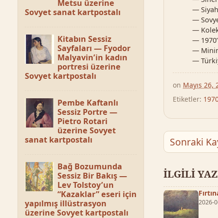
Metsu üzerine
— Siyah
Sovyet sanat kartpostalı
— Sovye
— Kolek
Kitabın Sessiz
— 1970’
Sayfaları — Fyodor
— Minim
Malyavin’in kadın
— Türki
portresi üzerine
Sovyet kartpostalı
on
Mayıs 26, 
Etiketler:
1970
Pembe Kaftanlı
Sessiz Portre —
Pietro Rotari
üzerine Sovyet
sanat kartpostalı
Sonraki Ka
Bağ Bozumunda
İLGİLİ YA
Sessiz Bir Bakış —
Lev Tolstoy’un
Fırtı
“Kazaklar” eseri için
yapılmış illüstrasyon
2026-0
üzerine Sovyet kartpostalı