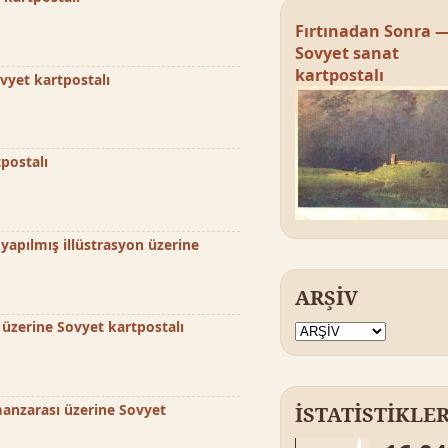
Fırtınadan Sonra 
Sovyet sanat
kartpostalı
ovyet kartpostalı
postalı
yapılmış illüstrasyon üzerine
ARŞİV
üzerine Sovyet kartpostalı
manzarası üzerine Sovyet
İSTATİSTİKLE