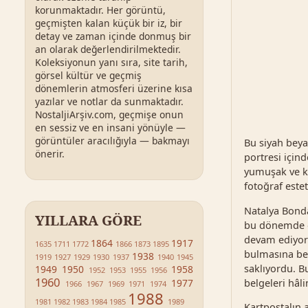
korunmaktadır. Her görüntü,
geçmişten kalan küçük bir iz, bir
detay ve zaman içinde donmuş bir
an olarak değerlendirilmektedir.
Koleksiyonun yanı sıra, site tarih,
görsel kültür ve geçmiş
dönemlerin atmosferi üzerine kısa
yazılar ve notlar da sunmaktadır.
NostaljiArşiv.com, geçmişe onun
en sessiz ve en insani yönüyle —
görüntüler aracılığıyla — bakmayı
Bu siyah bey
önerir.
portresi için
yumuşak ve kiş
fotoğraf est
Natalya Bonda
YILLARA GÖRE
bu dönemde oy
devam ediyord
1864
1917
1635
1711
1772
1866
1873
1895
bulmasına ben
1938
1919
1927
1929
1930
1937
1940
1945
saklıyordu. B
1949
1950
1958
1952
1953
1955
1956
1960
1977
belgeleri hâli
1966
1967
1969
1971
1974
1988
1981
1982
1983
1984
1985
1989
Kartpostalın 