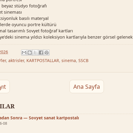
 beyaz stüdyo fotoğrafı
t sineması
siyonluk basılı materyal
lerde oyuncu portre kültürü
al tasarımlı Sovyet fotoğraf kartları
ye’deki sinema yıldızı koleksiyon kartlarıyla benzer görsel gelenek
2026
’ler
,
aktrisler
,
KARTPOSTALLAR
,
sinema
,
SSCB
yıt
Ana Sayfa
ZILAR
nadan Sonra — Sovyet sanat kartpostalı
6-08