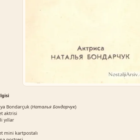
lgisi
ya Bondarçuk (
Наталья Бондарчук
)
t aktrisi
i yıllar
t mini kartpostalı
a portresi