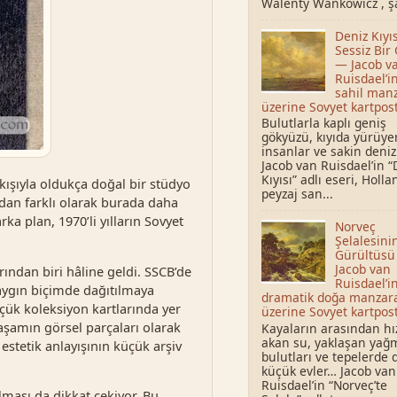
Walenty Wańkowicz , şai
Deniz Kıyı
Sessiz Bir
— Jacob v
Ruisdael’i
sahil manz
üzerine Sovyet kartpost
Bulutlarla kaplı geniş
gökyüzü, kıyıda yürüye
insanlar ve sakin deni
Jacob van Ruisdael’in “
Kıyısı” adlı eseri, Holl
akışıyla oldukça doğal bir stüdyo
peyzaj san...
dan farklı olarak burada daha
ka plan, 1970’li yılların Sovyet
Norveç
Şelalesini
Gürültüsü
Jacob van
ından biri hâline geldi. SSCB’de
Ruisdael’i
yaygın biçimde dağıtılmaya
dramatik doğa manzar
çük koleksiyon kartlarında yer
üzerine Sovyet kartpost
aşamın görsel parçaları olarak
Kayaların arasından hı
akan su, yaklaşan yağ
stetik anlayışının küçük arşiv
bulutları ve tepelerde
küçük evler… Jacob van
Ruisdael’in “Norveç’te
lması da dikkat çekiyor. Bu