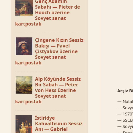
Genç Adamın
Sabahı — Pieter de
Hooch üzerine
Sovyet sanat
kartpostalı
Çingene Kızın Sessiz
Bakışı — Pavel
Çistyakov üzerine
Sovyet sanat
kartpostalı
Alp Köyünde Sessiz
Bir Sabah — Peter
von Hess üzerine
Arşiv Bi
Sovyet sanat
kartpostalı
— Natal
— Sovye
— 1970’l
İstiridye
— SSCB
Kahvaltısının Sessiz
— Sovye
Anı — Gabriel
— Sinem