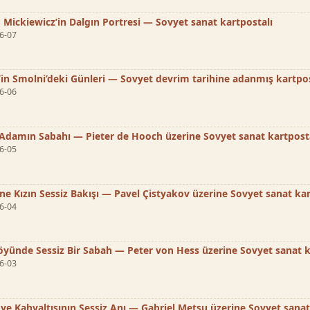
Mickiewicz’in Dalgın Portresi — Sovyet sanat kartpostalı
6-07
’in Smolni’deki Günleri — Sovyet devrim tarihine adanmış kartpo
6-06
Adamın Sabahı — Pieter de Hooch üzerine Sovyet sanat kartpost
6-05
ne Kızın Sessiz Bakışı — Pavel Çistyakov üzerine Sovyet sanat kar
6-04
öyünde Sessiz Bir Sabah — Peter von Hess üzerine Sovyet sanat k
6-03
idye Kahvaltısının Sessiz Anı — Gabriel Metsu üzerine Sovyet sanat