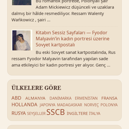
Bu romantik portrede, Polonyalı şair
Adam Mickiewicz düşünceli ve uzaklara
dalmış bir hâlde resmediliyor. Ressam Walenty
Wańkowicz , şairi ...
Kitabın Sessiz Sayfaları — Fyodor
Malyavin’in kadın portresi üzerine
Sovyet kartpostalı
Bu eski Sovyet sanat kartpostalında, Rus
ressam Fyodor Malyavin tarafından yapılan sade
ama etkileyici bir kadın portresi yer alıyor. Genç ...
ÜLKELERE GÖRE
ABD
ALMANYA
FRANSA
DANİMARKA
ERMENİSTAN
HOLLANDA
JAPONYA
MADAGASKAR
NORVEÇ
POLONYA
SSCB
RUSYA
İNGİLTERE
SEYŞELLER
İTALYA