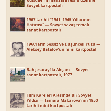
Ruisdael’in manzara resmi üzerine
Sovyet kartpostalı
1967 tarihli “1941–1945 Yıllarının
Hatırası” — Sovyet savaş temalı
sanat kartpostalı
1960’ların Sessiz ve Düşünceli Yüzü —
Aleksey Batalov’un mini kartpostalı
Bahçesaray’da Akşam — Sovyet
sanat kartpostalı, 1977
Film Kareleri Arasında Bir Sovyet
Yıldızı — Tamara Makarova’nın 1950
tarihli mini kartpostalı