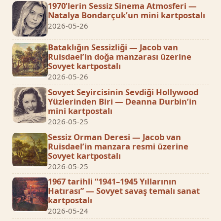
1970’lerin Sessiz Sinema Atmosferi —
Natalya Bondarçuk’un mini kartpostalı
2026-05-26
Bataklığın Sessizliği — Jacob van
Ruisdael’in doğa manzarası üzerine
Sovyet kartpostalı
2026-05-26
Sovyet Seyircisinin Sevdiği Hollywood
Yüzlerinden Biri — Deanna Durbin’in
mini kartpostalı
2026-05-25
Sessiz Orman Deresi — Jacob van
Ruisdael’in manzara resmi üzerine
Sovyet kartpostalı
2026-05-25
1967 tarihli “1941–1945 Yıllarının
Hatırası” — Sovyet savaş temalı sanat
kartpostalı
2026-05-24