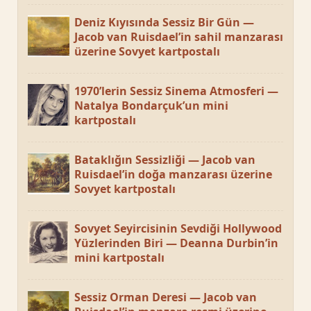
Deniz Kıyısında Sessiz Bir Gün —
Jacob van Ruisdael’in sahil manzarası
üzerine Sovyet kartpostalı
1970’lerin Sessiz Sinema Atmosferi —
Natalya Bondarçuk’un mini
kartpostalı
Bataklığın Sessizliği — Jacob van
Ruisdael’in doğa manzarası üzerine
Sovyet kartpostalı
Sovyet Seyircisinin Sevdiği Hollywood
Yüzlerinden Biri — Deanna Durbin’in
mini kartpostalı
Sessiz Orman Deresi — Jacob van