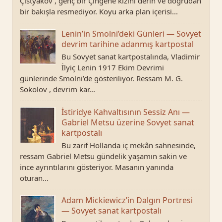
Çistyakov , genç bir Çingene kızını derin ve doğrudan
bir bakışla resmediyor. Koyu arka plan içerisi...
Lenin’in Smolni’deki Günleri — Sovyet
devrim tarihine adanmış kartpostal
Bu Sovyet sanat kartpostalında, Vladimir
İlyiç Lenin 1917 Ekim Devrimi
günlerinde Smolni’de gösteriliyor. Ressam M. G.
Sokolov , devrim kar...
İstiridye Kahvaltısının Sessiz Anı —
Gabriel Metsu üzerine Sovyet sanat
kartpostalı
Bu zarif Hollanda iç mekân sahnesinde,
ressam Gabriel Metsu gündelik yaşamın sakin ve
ince ayrıntılarını gösteriyor. Masanın yanında
oturan...
Adam Mickiewicz’in Dalgın Portresi
— Sovyet sanat kartpostalı