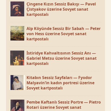
Çingene Kızın Sessiz Bakışı — Pavel
Çistyakov üzerine Sovyet sanat
kartpostalı
Alp Köyünde Sessiz Bir Sabah — Peter
von Hess üzerine Sovyet sanat
kartpostalı
İstiridye Kahvaltısının Sessiz Anı —
Gabriel Metsu üzerine Sovyet sanat
kartpostalı
Kitabın Sessiz Sayfaları — Fyodor
Malyavin’in kadın portresi üzerine
Sovyet kartpostalı
Pembe Kaftanlı Sessiz Portre — Pietro
Rotari üzerine Sovyet sanat