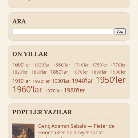
ARA
ON YILLAR
1600’ler
1660’lar
1630’lar
1710’lar
1750’ler
1770’ler
1860’lar
1820’ler
1830’lar
1870’ler
1890’lar
1900’ler
1950’ler
1940’lar
1910’lar
1930’lar
1920’ler
1960’lar
1980’ler
1970’ler
POPÜLER YAZILAR
Genç Adamın Sabahı — Pieter de
Hooch üzerine Sovyet sanat