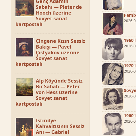
Genç Adamın
Sabahı — Pieter de
Hooch üzerine
Pembe
Sovyet sanat
2026-0
kartpostalı
1960’
Çingene Kızın Sessiz
Bakışı — Pavel
2026-0
Çistyakov üzerine
Sovyet sanat
kartpostalı
1970’
2026-0
Alp Köyünde Sessiz
Bir Sabah — Peter
Sovye
von Hess üzerine
2026-0
Sovyet sanat
kartpostalı
1960’
İstiridye
2026-0
Kahvaltısının Sessiz
Anı — Gabriel