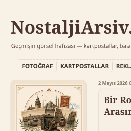
NostaljiArsi
Geçmişin görsel hafızası — kartpostallar, bas
FOTOĞRAF
KARTPOSTALLAR
REK
2 Mayıs 2026 
Bir R
Arası