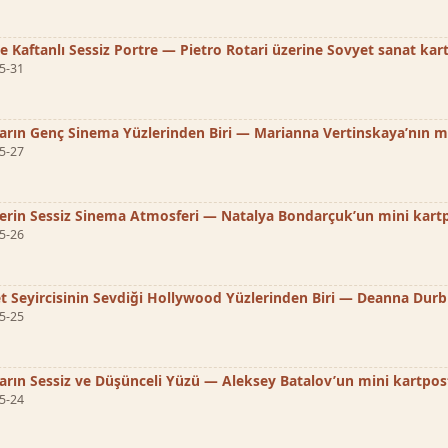
 Kaftanlı Sessiz Portre — Pietro Rotari üzerine Sovyet sanat kart
5-31
ların Genç Sinema Yüzlerinden Biri — Marianna Vertinskaya’nın mi
5-27
lerin Sessiz Sinema Atmosferi — Natalya Bondarçuk’un mini kartp
5-26
t Seyircisinin Sevdiği Hollywood Yüzlerinden Biri — Deanna Durbi
5-25
ların Sessiz ve Düşünceli Yüzü — Aleksey Batalov’un mini kartpos
5-24