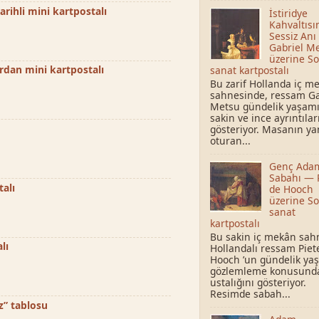
rihli mini kartpostalı
İstiridye
Kahvaltısı
Sessiz Anı
Gabriel M
üzerine So
ardan mini kartpostalı
sanat kartpostalı
Bu zarif Hollanda iç m
sahnesinde, ressam Ga
Metsu gündelik yaşam
sakin ve ince ayrıntılar
gösteriyor. Masanın y
oturan...
Genç Ada
Sabahı — 
talı
de Hooch
üzerine So
sanat
kartpostalı
Bu sakin iç mekân sah
lı
Hollandalı ressam Piet
Hooch ’un gündelik ya
gözlemleme konusund
ustalığını gösteriyor.
Resimde sabah...
z” tablosu