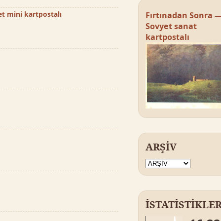
t mini kartpostalı
Fırtınadan Sonra 
Sovyet sanat
kartpostalı
ARŞİV
İSTATİSTİKLE