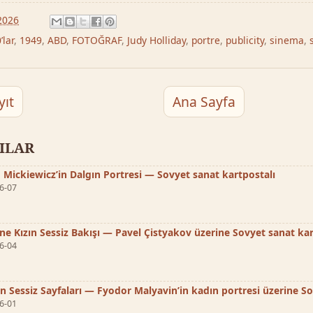
2026
’lar
,
1949
,
ABD
,
FOTOĞRAF
,
Judy Holliday
,
portre
,
publicity
,
sinema
,
yıt
Ana Sayfa
ZILAR
Mickiewicz’in Dalgın Portresi — Sovyet sanat kartpostalı
6-07
ne Kızın Sessiz Bakışı — Pavel Çistyakov üzerine Sovyet sanat kar
6-04
ın Sessiz Sayfaları — Fyodor Malyavin’in kadın portresi üzerine S
6-01