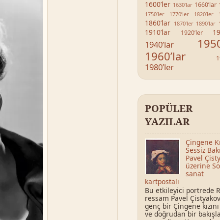
1600’ler
1660’lar
1630’lar
1750’ler
1770’ler
1820’ler
1860’lar
1870’ler
1890’lar
1910’lar
19
1920’ler
1950
1940’lar
1960’lar
1
1980’ler
POPÜLER
YAZILAR
Çingene Kı
Sessiz Bak
Pavel Çist
üzerine So
sanat
kartpostalı
Bu etkileyici portrede 
ressam Pavel Çistyakov
genç bir Çingene kızını
ve doğrudan bir bakışl