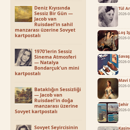
Deniz Kıyısında
Tül A
Sessiz Bir Gün —
2026-0
Jacob van
Ruisdael’in sahil
manzarası üzerine Sovyet
Loş I
kartpostalı
2026-0
1970’lerin Sessiz
Savaş
Sinema Atmosferi
— Natalya
2026-0
Bondarçuk’un mini
kartpostalı
Mavi 
2026-0
Bataklığın Sessizliği
— Jacob van
Ruisdael’in doğa
Şehir
manzarası üzerine
2026-0
Sovyet kartpostalı
Sovyet Seyircisinin
Kasin