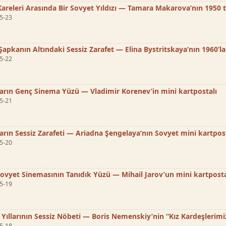
Kareleri Arasında Bir Sovyet Yıldızı — Tamara Makarova’nın 1950 ta
5-23
Şapkanın Altındaki Sessiz Zarafet — Elina Bystritskaya’nın 1960’l
5-22
ların Genç Sinema Yüzü — Vladimir Korenev’in mini kartpostalı
5-21
ların Sessiz Zarafeti — Ariadna Şengelaya’nın Sovyet mini kartpos
5-20
Sovyet Sinemasının Tanıdık Yüzü — Mihail Jarov’un mini kartposta
5-19
 Yıllarının Sessiz Nöbeti — Boris Nemenskiy’nin “Kız Kardeşlerimi
5-18