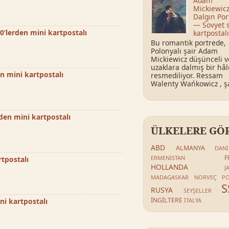
Adam
Mickiewicz
Dalgın Por
— Sovyet 
0’lerden mini kartpostalı
kartpostalı
Bu romantik portrede,
Polonyalı şair Adam
Mickiewicz düşünceli v
uzaklara dalmış bir hâ
n mini kartpostalı
resmediliyor. Ressam
Walenty Wańkowicz , şai
den mini kartpostalı
ÜLKELERE GÖ
ABD
ALMANYA
DAN
F
ERMENİSTAN
tpostalı
HOLLANDA
J
MADAGASKAR
NORVEÇ
P
S
RUSYA
SEYŞELLER
İNGİLTERE
İTALYA
i kartpostalı