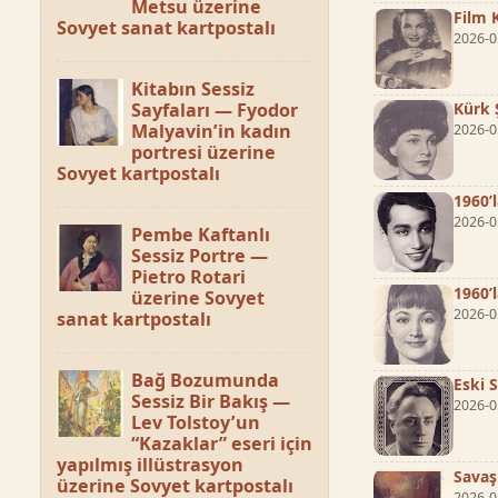
Metsu üzerine
Film 
Sovyet sanat kartpostalı
2026-0
Kitabın Sessiz
Sayfaları — Fyodor
Kürk 
Malyavin’in kadın
2026-0
portresi üzerine
Sovyet kartpostalı
1960’
2026-0
Pembe Kaftanlı
Sessiz Portre —
Pietro Rotari
1960’
üzerine Sovyet
2026-0
sanat kartpostalı
Bağ Bozumunda
Eski 
Sessiz Bir Bakış —
2026-0
Lev Tolstoy’un
“Kazaklar” eseri için
yapılmış illüstrasyon
Savaş
üzerine Sovyet kartpostalı
2026-0