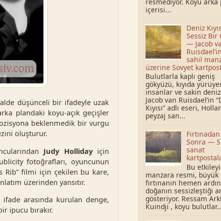
resmediyor. Koyu arka 
içerisi...
Deniz Kıyı
Sessiz Bir
— Jacob v
Ruisdael’i
sahil manz
üzerine Sovyet kartpost
Bulutlarla kaplı geniş
gökyüzü, kıyıda yürüye
insanlar ve sakin deni
Jacob van Ruisdael’in “
alde düşünceli bir ifadeyle uzak
Kıyısı” adlı eseri, Holl
arka plandaki koyu-açık geçişler
peyzaj san...
pozisyona beklenmedik bir vurgu
zini oluşturur.
Fırtınadan
Sonra — S
sanat
uncularından
Judy Holliday
için
kartpostalı
ublicity fotoğrafları, oyuncunun
Bu etkileyi
Rib” filmi için çekilen bu kare,
manzara resmi, büyük 
nlatım üzerinden yansıtır.
fırtınanın hemen ardı
doğanın sessizleştiği a
gösteriyor. Ressam Ark
e ifade arasında kurulan denge,
Kuindji , koyu bulutlar..
ir ipucu bırakır.