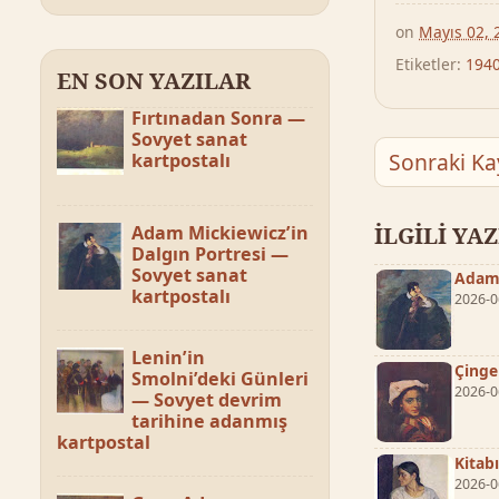
on
Mayıs 02, 
Etiketler:
1940
EN SON YAZILAR
Fırtınadan Sonra —
Sovyet sanat
Sonraki Ka
kartpostalı
Adam Mickiewicz’in
İLGİLİ YA
Dalgın Portresi —
Sovyet sanat
Adam 
kartpostalı
2026-0
Lenin’in
Çinge
Smolni’deki Günleri
2026-0
— Sovyet devrim
tarihine adanmış
kartpostal
Kitab
2026-0