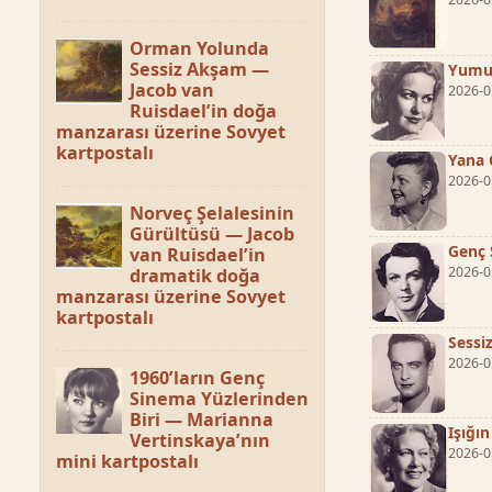
Orman Yolunda
Sessiz Akşam —
Yumuş
Jacob van
2026-0
Ruisdael’in doğa
manzarası üzerine Sovyet
kartpostalı
Yana 
2026-0
Norveç Şelalesinin
Gürültüsü — Jacob
Genç 
van Ruisdael’in
2026-0
dramatik doğa
manzarası üzerine Sovyet
kartpostalı
Sessi
2026-0
1960’ların Genç
Sinema Yüzlerinden
Biri — Marianna
Işığı
Vertinskaya’nın
2026-0
mini kartpostalı