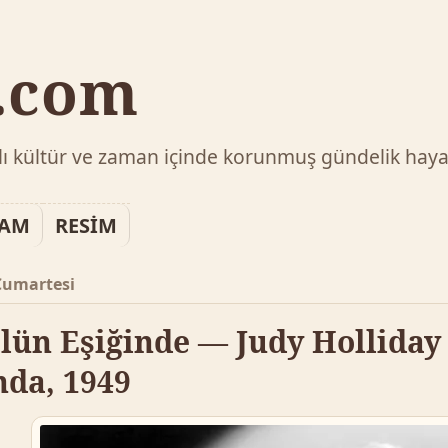
v.com
ılı kültür ve zaman içinde korunmuş gündelik haya
LAM
RESİM
Cumartesi
olün Eşiğinde — Judy Hollida
nda, 1949