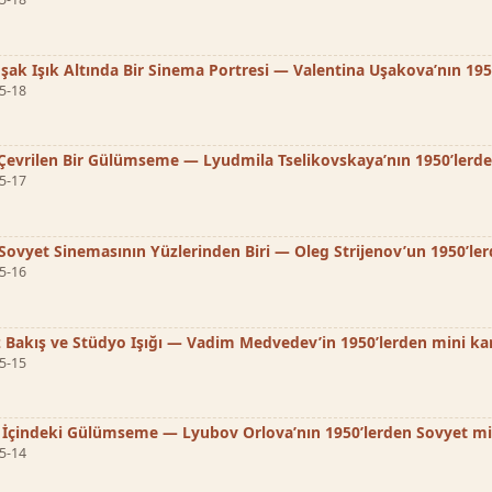
ak Işık Altında Bir Sinema Portresi — Valentina Uşakova’nın 195
5-18
Çevrilen Bir Gülümseme — Lyudmila Tselikovskaya’nın 1950’lerde
5-17
Sovyet Sinemasının Yüzlerinden Biri — Oleg Strijenov’un 1950’ler
5-16
z Bakış ve Stüdyo Işığı — Vadim Medvedev’in 1950’lerden mini kar
5-15
n İçindeki Gülümseme — Lyubov Orlova’nın 1950’lerden Sovyet min
5-14