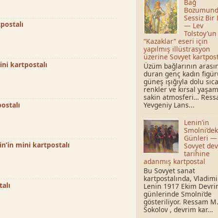
Bağ
Bozumund
Sessiz Bir 
postalı
— Lev
Tolstoy’un
“Kazaklar” eseri için
yapılmış illüstrasyon
üzerine Sovyet kartpost
ni kartpostalı
Üzüm bağlarının arası
duran genç kadın figür
güneş ışığıyla dolu sıc
renkler ve kırsal yaşa
sakin atmosferi… Res
Yevgeniy Lans...
ostalı
Lenin’in
Smolni’dek
Günleri —
n’in mini kartpostalı
Sovyet de
tarihine
adanmış kartpostal
Bu Sovyet sanat
kartpostalında, Vladimir
talı
Lenin 1917 Ekim Devri
günlerinde Smolni’de
gösteriliyor. Ressam M.
Sokolov , devrim kar...