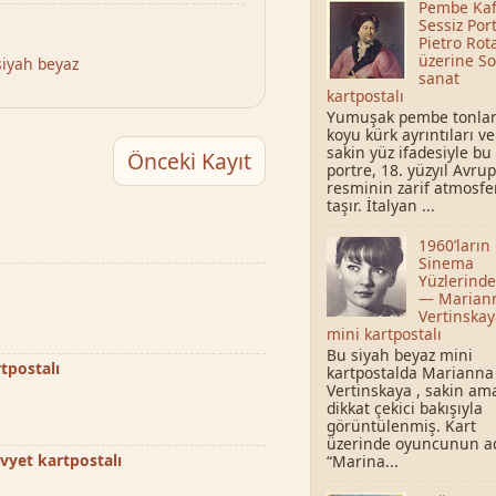
Pembe Kaf
Sessiz Por
Pietro Rota
üzerine So
siyah beyaz
sanat
kartpostalı
Yumuşak pembe tonlar
koyu kürk ayrıntıları ve
sakin yüz ifadesiyle bu
Önceki Kayıt
portre, 18. yüzyıl Avru
resminin zarif atmosfe
taşır. İtalyan ...
1960’ların
Sinema
Yüzlerinde
— Marian
Vertinskay
mini kartpostalı
Bu siyah beyaz mini
tpostalı
kartpostalda Marianna
Vertinskaya , sakin am
dikkat çekici bakışıyla
görüntülenmiş. Kart
üzerinde oyuncunun a
ovyet kartpostalı
“Marina...