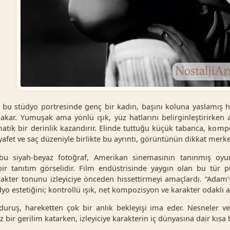
ı bu stüdyo portresinde genç bir kadın, başını koluna yaslamış h
akar. Yumuşak ama yönlü ışık, yüz hatlarını belirginleştirirken 
atik bir derinlik kazandırır. Elinde tuttuğu küçük tabanca, kom
yafet ve saç düzeniyle birlikte bu ayrıntı, görüntünün dikkat merke
 bu siyah-beyaz fotoğraf, Amerikan sinemasının tanınmış oy
ir tanıtım görselidir. Film endüstrisinde yaygın olan bu tür p
akter tonunu izleyiciye önceden hissettirmeyi amaçlardı. “Adam’s 
o estetiğini; kontrollü ışık, net kompozisyon ve karakter odaklı a
 duruş, hareketten çok bir anlık bekleyişi ima eder. Nesneler v
 bir gerilim katarken, izleyiciye karakterin iç dünyasına dair kısa b