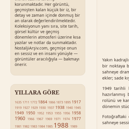
korunmaktadır. Her görüntü,
geçmişten kalan küçük bir iz, bir
detay ve zaman içinde donmuş bir
an olarak değerlendirilmektedir.
Koleksiyonun yanı sıra, site tarih,
görsel kültür ve geçmiş
dönemlerin atmosferi üzerine kısa
yazılar ve notlar da sunmaktadır.
NostaljiArşiv.com, geçmişe onun
en sessiz ve en insani yönüyle —
görüntüler aracılığıyla — bakmayı
Yakın kadrajl
önerir.
bir noktaya b
sahneye dram
ekler; sade kı
1949 tarihli
YILLARA GÖRE
hazırlanmış b
rolünü ve kar
1864
1917
1635
1711
1772
1866
1873
1895
dönemin stüdy
1938
1919
1927
1929
1930
1937
1940
1945
1949
1950
1958
1952
1953
1955
1956
Fotoğraftaki
1960
1977
1966
1967
1969
1971
1974
sahneye sessiz
1988
1981
1982
1983
1984
1985
1989