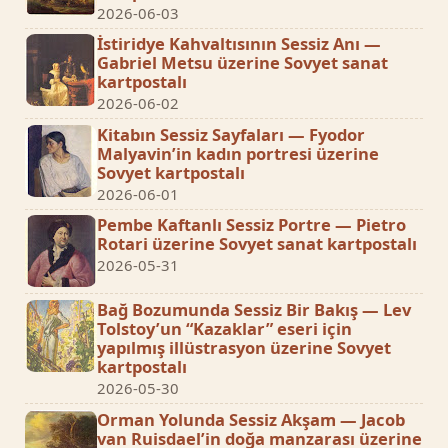
2026-06-03
İstiridye Kahvaltısının Sessiz Anı —
Gabriel Metsu üzerine Sovyet sanat
kartpostalı
2026-06-02
Kitabın Sessiz Sayfaları — Fyodor
Malyavin’in kadın portresi üzerine
Sovyet kartpostalı
2026-06-01
Pembe Kaftanlı Sessiz Portre — Pietro
Rotari üzerine Sovyet sanat kartpostalı
2026-05-31
Bağ Bozumunda Sessiz Bir Bakış — Lev
Tolstoy’un “Kazaklar” eseri için
yapılmış illüstrasyon üzerine Sovyet
kartpostalı
2026-05-30
Orman Yolunda Sessiz Akşam — Jacob
van Ruisdael’in doğa manzarası üzerine