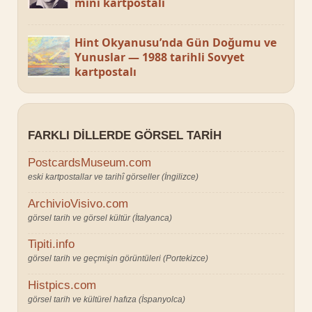
mini kartpostalı
Hint Okyanusu’nda Gün Doğumu ve
Yunuslar — 1988 tarihli Sovyet
kartpostalı
FARKLI DILLERDE GÖRSEL TARIH
PostcardsMuseum.com
eski kartpostallar ve tarihî görseller (İngilizce)
ArchivioVisivo.com
görsel tarih ve görsel kültür (İtalyanca)
Tipiti.info
görsel tarih ve geçmişin görüntüleri (Portekizce)
Histpics.com
görsel tarih ve kültürel hafıza (İspanyolca)