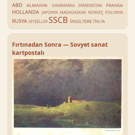
ABD
ALMANYA
FRANSA
DANİMARKA
ERMENİSTAN
HOLLANDA
JAPONYA
MADAGASKAR
NORVEÇ
POLONYA
SSCB
RUSYA
İNGİLTERE
SEYŞELLER
İTALYA
Fırtınadan Sonra — Sovyet sanat
kartpostalı