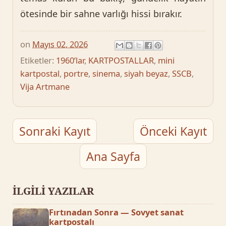
ötesinde bir sahne varlığı hissi bırakır.
on
Mayıs 02, 2026
Etiketler:
1960’lar
,
KARTPOSTALLAR
,
mini
kartpostal
,
portre
,
sinema
,
siyah beyaz
,
SSCB
,
Vija Artmane
Sonraki Kayıt
Önceki Kayıt
Ana Sayfa
İLGİLİ YAZILAR
Fırtınadan Sonra — Sovyet sanat
kartpostalı