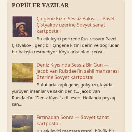
POPÜLER YAZILAR
Çingene Kızın Sessiz Bakışı — Pavel
Çistyakov üzerine Sovyet sanat
kartpostalı
Bu etkileyici portrede Rus ressam Pavel
Çistyakov , genç bir Çingene kızını derin ve doğrudan
bir bakışla resmediyor. Koyu arka plan içerisi...
Deniz Kıyısında Sessiz Bir Gün —
Jacob van Ruisdael’in sahil manzarası
üzerine Sovyet kartpostalı
Bulutlarla kaplı geniş gökyüzü, kıyıda
yürüyen insanlar ve sakin deniz… Jacob van
Ruisdael’in “Deniz Kıyısı” adlı eseri, Hollanda peyzaj
san...
Fırtınadan Sonra — Sovyet sanat
kartpostalı
Bu etkileyici manzara resmi, büyük bir