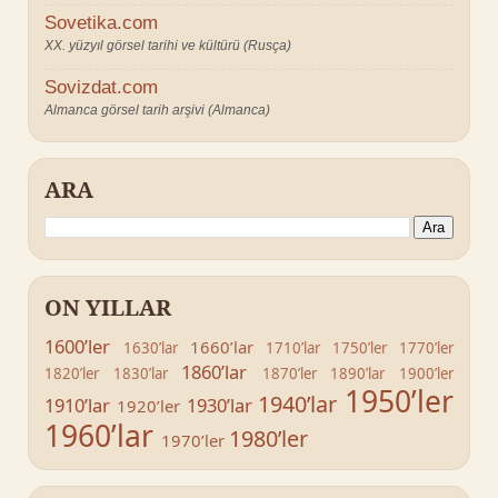
Sovetika.com
XX. yüzyıl görsel tarihi ve kültürü (Rusça)
Sovizdat.com
Almanca görsel tarih arşivi (Almanca)
ARA
ON YILLAR
1600’ler
1660’lar
1630’lar
1710’lar
1750’ler
1770’ler
1860’lar
1820’ler
1830’lar
1870’ler
1890’lar
1900’ler
1950’ler
1940’lar
1910’lar
1930’lar
1920’ler
1960’lar
1980’ler
1970’ler